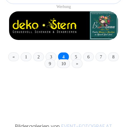
Werbung
«
1
2
3
4
5
6
7
8
9
10
»
Bildergalerien von
EVENT-FOTOGRAF.AT