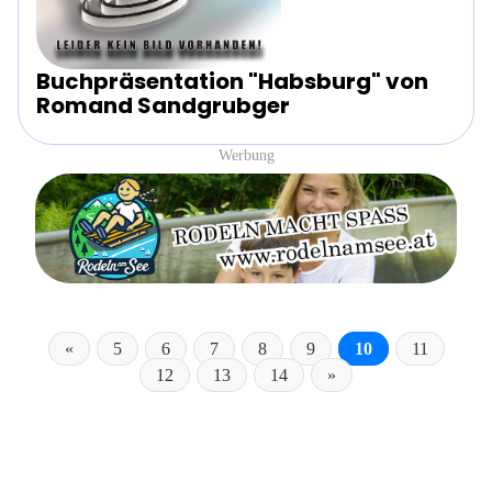
Buchpräsentation "Habsburg" von
Romand Sandgrubger
Werbung
«
5
6
7
8
9
10
11
12
13
14
»