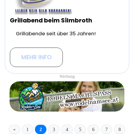
Grillabend beim Silmbroth
Grillabende seit über 35 Jahren!
MEHR INFO
Werbung
«
1
2
3
4
5
6
7
8