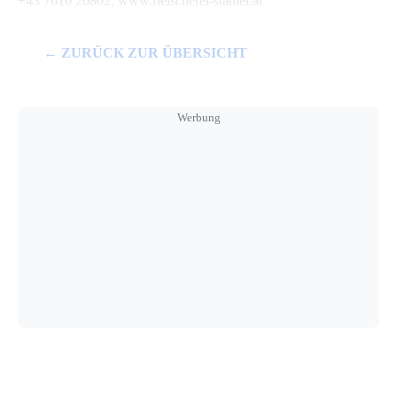
+43 7616 20802, www.fleischerei-stadler.at
← ZURÜCK ZUR ÜBERSICHT
Werbung